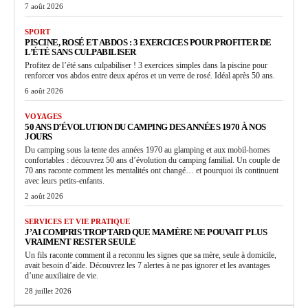
7 août 2026
SPORT
PISCINE, ROSÉ ET ABDOS : 3 EXERCICES POUR PROFITER DE
L’ÉTÉ SANS CULPABILISER
Profitez de l’été sans culpabiliser ! 3 exercices simples dans la piscine pour
renforcer vos abdos entre deux apéros et un verre de rosé. Idéal après 50 ans.
6 août 2026
VOYAGES
50 ANS D’ÉVOLUTION DU CAMPING DES ANNÉES 1970 À NOS
JOURS
Du camping sous la tente des années 1970 au glamping et aux mobil-homes
confortables : découvrez 50 ans d’évolution du camping familial. Un couple de
70 ans raconte comment les mentalités ont changé… et pourquoi ils continuent
avec leurs petits-enfants.
2 août 2026
SERVICES ET VIE PRATIQUE
J’AI COMPRIS TROP TARD QUE MA MÈRE NE POUVAIT PLUS
VRAIMENT RESTER SEULE
Un fils raconte comment il a reconnu les signes que sa mère, seule à domicile,
avait besoin d’aide. Découvrez les 7 alertes à ne pas ignorer et les avantages
d’une auxiliaire de vie.
28 juillet 2026