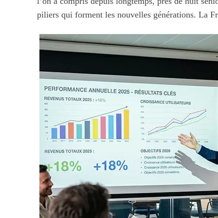
l’on a compris depuis longtemps, près de huit senio
piliers qui forment les nouvelles générations. La F